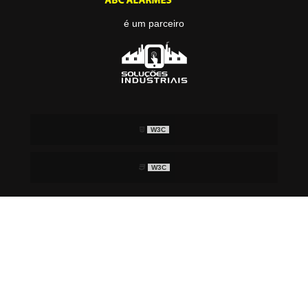
é um parceiro
W3C
W3C