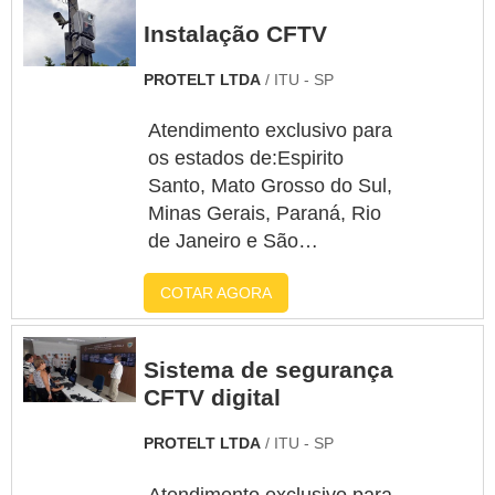
Instalação CFTV
PROTELT LTDA
/ ITU - SP
Atendimento exclusivo para
os estados de:Espirito
Santo, Mato Grosso do Sul,
Minas Gerais, Paraná, Rio
de Janeiro e São
PauloQuem está à procura
COTAR AGORA
de instalação CFTV,
conhecerá a empresa ideal
para seu negócio
Sistema de segurança
realizando uma cotação na
CFTV digital
maior vitrine da indústria e
achando sofisticação,
PROTELT LTDA
/ ITU - SP
qualidade e preço justo em
um só lugar.Quando a