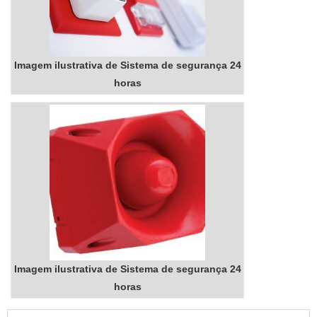
aspiração, com a equipe da
Fire Protec poderá contar
com proteção com
soluções para questões
Imagem ilustrativa de Sistema de segurança 24
relativas à segurança
horas
contra i...
Imagem ilustrativa de Sistema de segurança 24
horas