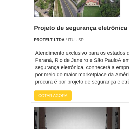
Projeto de segurança eletrônica
PROTELT LTDA
/ ITU - SP
Atendimento exclusivo para os estados d
Paraná, Rio de Janeiro e São PauloA emp
segurança eletrônica, conhecerá a empre
por meio do maior marketplace da Améri
procura é por projeto de segurança eletr
excelente custo-benefício com tranquili
COTAR AGORA
segura.DETALHES SOBRE O PROJETO
eficientes de demonstrar competência e 
energia em proporcionar para os parceir
são realizadas as atividades; Estrutura
amplo de produtos e serviços para aten