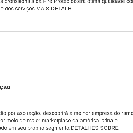
s profissionais da Fire Protec obterá ótima qualidade c
ação dos serviços.MAIS DETALH...
ação
io por aspiração, descobrirá a melhor empresa do ram
or meio do maior marketplace da américa latina e
ercado em seu próprio segmento.DETALHES SOBRE