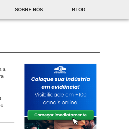
SOBRE NÓS
BLOG
is,
ra
s
ou