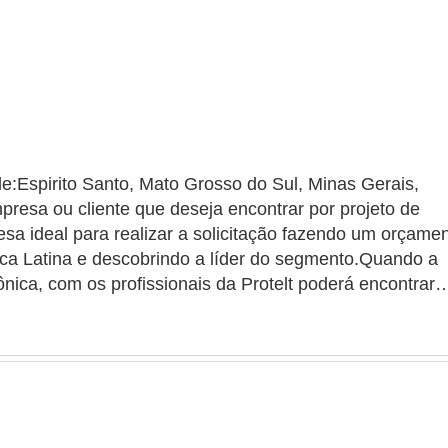
e:Espirito Santo, Mato Grosso do Sul, Minas Gerais,
resa ou cliente que deseja encontrar por projeto de
sa ideal para realizar a solicitação fazendo um orçame
ca Latina e descobrindo a líder do segmento.Quando a
ônica, com os profissionais da Protelt poderá encontrar
dade e condições para uma vida melhor e mais
 DE SEGURANÇA ELETRÔNICAHá muitas maneiras
excelência em sua área de atuação. A Protelt objetiva s
os uma estrutura com: Escritório de alta qualidade onde
 suficiente para atender todas as demandas; Catálogo
der as mais diversas necessidades. Ainda focando na