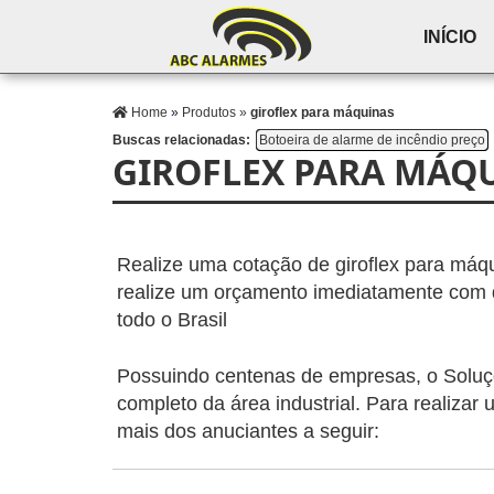
INÍCIO
Home
»
Produtos
»
giroflex para máquinas
Buscas relacionadas:
Botoeira de alarme de incêndio preço
GIROFLEX PARA MÁQ
Realize uma cotação de giroflex para máqui
realize um orçamento imediatamente com d
todo o Brasil
Possuindo centenas de empresas, o Soluçõ
completo da área industrial. Para realiza
mais dos anuciantes a seguir: