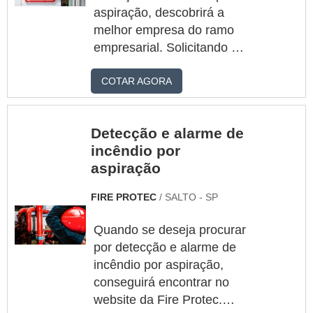
obterá ótima qualidade com
aspiração, descobrirá a
eficiência técnica e
melhor empresa do ramo
agilidade na prestação dos
empresarial. Solicitando um
serviços.MAIS DETALH...
orçamento por meio do
COTAR AGORA
maior marketplace da
américa latina e
encontrando a maior
Detecção e alarme de
referência no mercado em
incêndio por
seu próprio
aspiração
segmento.DETALHES
SOBRE DETECÇÃO DE
FIRE PROTEC
/ SALTO - SP
INCÊNDIO POR
ASPIRAÇÃOQuem precisa
Quando se deseja procurar
de detecção de incêndio
por detecção e alarme de
por aspiração em uma
incêndio por aspiração,
empresa inovadora,
conseguirá encontrar no
descobre o site da Fire
website da Fire Protec.
Protec. A empresa trabalha