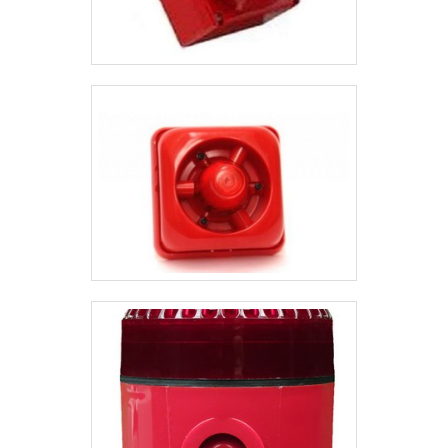
empresa busca investir nos
cliente. A Protelt é uma
melhores profissionais do
empresa que tem
mercado, e em instalações
despontado no mercado
modernas, garantindo
por toda seriedade e
assim, a sua confiança e
qualidade, o que comprova
boa cotação no mercado. A
sua essência de trazer o
Protelt é uma empresa que
melhor aos clientes no
tem sido apontada de
mercado..
forma positiva no segmento
pela idoneidade em tudo
que faz, fechando todo o
ciclo de entrega com
excelência para cada
cliente..