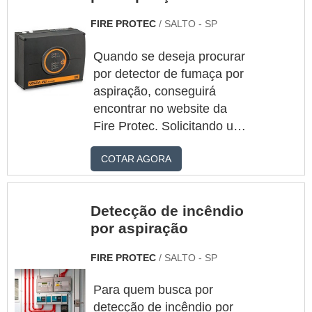
FIRE PROTEC
/ SALTO - SP
Quando se deseja procurar
por detector de fumaça por
aspiração, conseguirá
encontrar no website da
Fire Protec. Solicitando um
orçamento por meio do
COTAR AGORA
maior marketplace da
américa latina e
encontrando a maior
Detecção de incêndio
referência no mercado em
por aspiração
seu próprio
segmento.Quando o desejo
FIRE PROTEC
/ SALTO - SP
é por detector de fumaça
por aspiração, com os
Para quem busca por
profissionais da Fire Protec
detecção de incêndio por