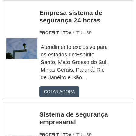
Empresa sistema de
segurança 24 horas
PROTELT LTDA
/ ITU - SP
Atendimento exclusivo para
os estados de:Espirito
Santo, Mato Grosso do Sul,
Minas Gerais, Paraná, Rio
de Janeiro e São
PauloQuando se deseja
COTAR AGORA
procurar por empresa
sistema de segurança 24
horas, achará a empresa
Sistema de segurança
líder do mercado. Cotando
empresarial
no marketplace Soluções
Industriais e encontrando a
PROTELT LTDA
/ ITU - SP