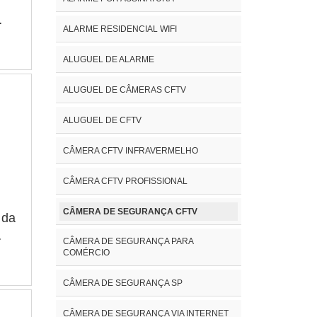
ALARME RESIDENCIAL WIFI
ar
ALUGUEL DE ALARME
tir
os
ALUGUEL DE CÂMERAS CFTV
ALUGUEL DE CFTV
V
CÂMERA CFTV INFRAVERMELHO
CÂMERA CFTV PROFISSIONAL
te
CÂMERA DE SEGURANÇA CFTV
 da
CÂMERA DE SEGURANÇA PARA
s
COMÉRCIO
r
CÂMERA DE SEGURANÇA SP
r a
e e
CÂMERA DE SEGURANÇA VIA INTERNET