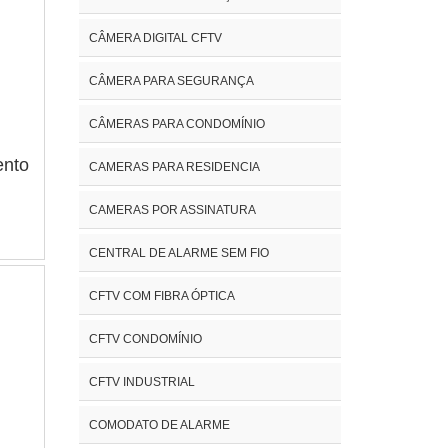
aca
te
CÂMERA DIGITAL CFTV
DO
is
tão
CÂMERA PARA SEGURANÇA
SO
 É
CÂMERAS PARA CONDOMÍNIO
ca
t. A
ndo
ento
CAMERAS PARA RESIDENCIA
ada
CAMERAS POR ASSINATURA
do
s e
s
CENTRAL DE ALARME SEM FIO
s,
tir
os
CFTV COM FIBRA ÓPTICA
ra
r a
BRE
CFTV CONDOMÍNIO
a
sor
CFTV INDUSTRIAL
,
COMODATO DE ALARME
na
nto