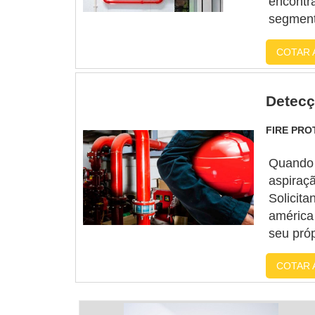
encontr
segmen
ASPIRAÇ
COTAR 
em uma 
empresa
Detecç
FIRE PR
Quando 
aspiraçã
Solicit
américa
seu pró
incêndio
COTAR 
com pro
contra i.