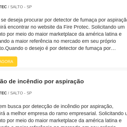
OTEC
/ SALTO - SP
se deseja procurar por detector de fumaça por aspiraçã
rá encontrar no website da Fire Protec. Solicitando um
to por meio do maior marketplace da américa latina e
ando a maior referência no mercado em seu próprio
o.Quando o desejo é por detector de fumaça por
o, com os profissionais da Fire Protec obterá ótima
AGORA
e com eficiência técnica e agilidade na prestação dos
s.MAIS DETALH...
ão de incêndio por aspiração
OTEC
/ SALTO - SP
em busca por detecção de incêndio por aspiração,
irá a melhor empresa do ramo empresarial. Solicitando
to por meio do maior marketplace da américa latina e