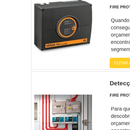
FIRE PR
Quando 
consegui
orçamen
encontr
segment
aspiraçã
COTAR 
qualidad
serviço
Detecç
FIRE PR
Para qu
descobr
orçamen