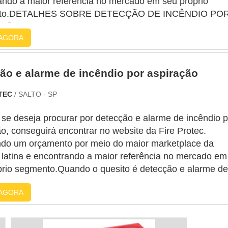
ando a maior referência no mercado em seu próprio
to.DETALHES SOBRE DETECÇÃO DE INCÊNDIO PO
ÃOQuem precisa de detecção de incêndio por aspiraç
AGORA
empresa inovadora, descobre o site da Fire Protec. A
 trabalha com elaboração de...
ão e alarme de incêndio por aspiração
OTEC
/ SALTO - SP
se deseja procurar por detecção e alarme de incêndio p
o, conseguirá encontrar no website da Fire Protec.
ando um orçamento por meio do maior marketplace da
 latina e encontrando a maior referência no mercado em
prio segmento.Quando o quesito é detecção e alarme de
 por aspiração, com a equipe da Fire Protec poderá con
AGORA
teção com soluções para questões relativas à seguranç
..