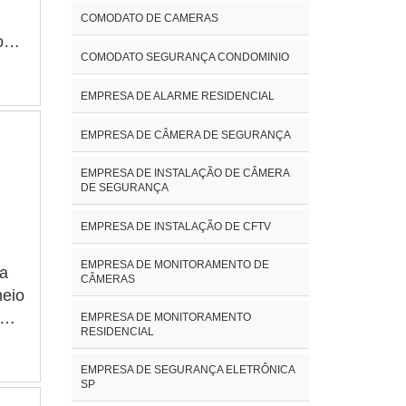
r
COMODATO DE CAMERAS
o
COMODATO SEGURANÇA CONDOMINIO
lhes
 não
se
EMPRESA DE ALARME RESIDENCIAL
o de
s de
CO
lo
.
EMPRESA DE CÂMERA DE SEGURANÇA
rea
os;
EMPRESA DE INSTALAÇÃO DE CÂMERA
DE SEGURANÇA
 de
nto
na
EMPRESA DE INSTALAÇÃO DE CFTV
is
EMPRESA DE MONITORAMENTO DE
 a
CÂMERAS
 de
meio
EMPRESA DE MONITORAMENTO
o de
RESIDENCIAL
s
ade
de
EMPRESA DE SEGURANÇA ELETRÔNICA
s e
SP