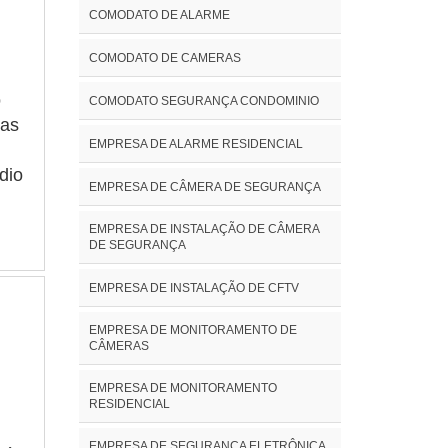
COMODATO DE ALARME
.
MAIS
COMODATO DE CAMERAS
de
o em
o
COMODATO SEGURANÇA CONDOMINIO
das
 de
EMPRESA DE ALARME RESIDENCIAL
dio
EMPRESA DE CÂMERA DE SEGURANÇA
ços
EMPRESA DE INSTALAÇÃO DE CÂMERA
suir
DE SEGURANÇA
s.O
ses
EMPRESA DE INSTALAÇÃO DE CFTV
.
me
o é
EMPRESA DE MONITORAMENTO DE
;
CÂMERAS
e.Em
l,
EMPRESA DE MONITORAMENTO
 e
RESIDENCIAL
a
se
EMPRESA DE SEGURANÇA ELETRÔNICA