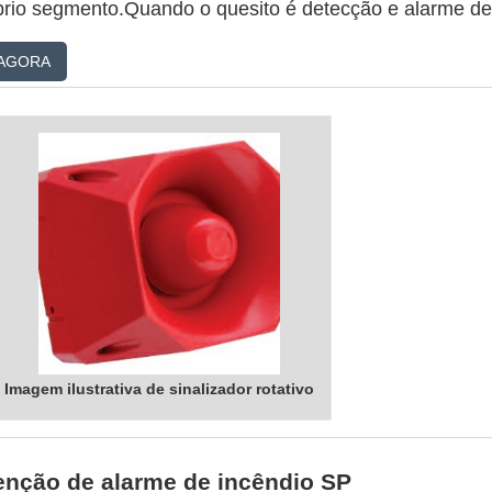
prio segmento.Quando o quesito é detecção e alarme de
 por aspiração, com a equipe da Fire Protec poderá con
AGORA
teção com soluções para questões relativas à seguranç
..
Imagem ilustrativa de sinalizador rotativo
nção de alarme de incêndio SP