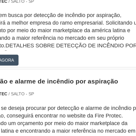
OTEC
/ SALTO - SP
em busca por detecção de incêndio por aspiração,
irá a melhor empresa do ramo empresarial. Solicitando
to por meio do maior marketplace da américa latina e
ando a maior referência no mercado em seu próprio
to.DETALHES SOBRE DETECÇÃO DE INCÊNDIO PO
ÃOQuem precisa de detecção de incêndio por aspiraç
AGORA
empresa inovadora, descobre o site da Fire Protec. A
 trabalha com elaboração de...
ão e alarme de incêndio por aspiração
OTEC
/ SALTO - SP
se deseja procurar por detecção e alarme de incêndio p
o, conseguirá encontrar no website da Fire Protec.
ando um orçamento por meio do maior marketplace da
 latina e encontrando a maior referência no mercado em