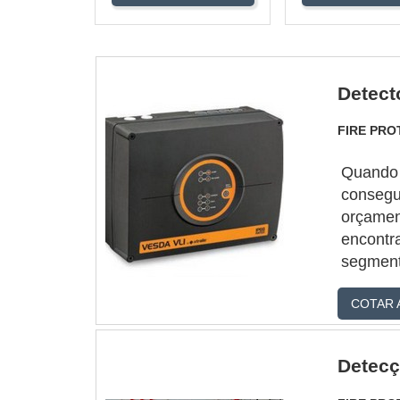
Detect
FIRE PR
Quando 
consegui
orçamen
encontr
segment
aspiraçã
COTAR 
qualidad
serviço
Detecç