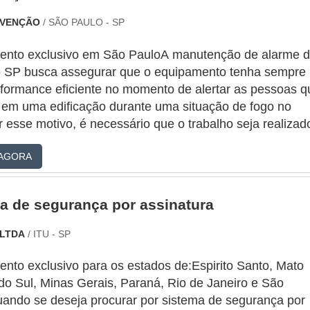
EVENÇÃO
/ SÃO PAULO - SP
ento exclusivo em São PauloA manutenção de alarme 
o SP busca assegurar que o equipamento tenha sempre
formance eficiente no momento de alertar as pessoas q
 em uma edificação durante uma situação de fogo no
r esse motivo, é necessário que o trabalho seja realizad
camente nos condomínios, indústrias, comércios, empres
AGORA
rias, mercados, casas de show, igrejas, postos de
íveis e clubes.A equipe responsável em fazer esse tipo
ão pode realizar uma vistoria de maneira direta em vár
a de segurança por assinatura
entos, que são inseridos em uma rede de combate a
o.Itens avaliados através da manutençãoDetectores de
 LTDA
/ ITU - SP
 calor e chamas;Portas corta-fogo;Sistemas de
rs;Mangueiras;Hidrantes.Além disso, esses trabalhos de
nto exclusivo para os estados de:Espirito Santo, Mato
ção podem ser desenvolvidos para verificar o painel de
do Sul, Minas Gerais, Paraná, Rio de Janeiro e São
 e programação do alarme, estado das baterias,
ando se deseja procurar por sistema de segurança por