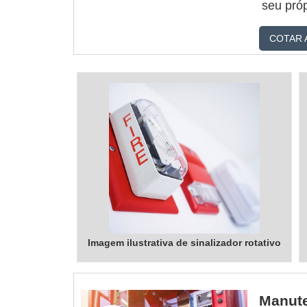
seu pró
incêndio
COTAR 
com pro
contra i.
Imagem ilustrativa de sinalizador rotativo
Manute