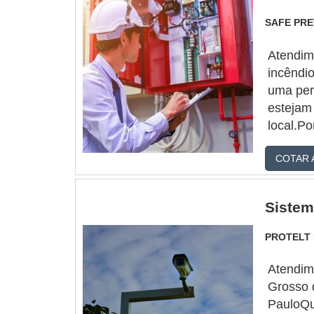
SAFE PR
Atendim
incêndi
uma per
estejam
local.Po
periodi
COTAR 
hospeda
combust
manutenç
Sistem
equipam
incêndi
PROTELT
fumaça,
sprinkle
Atendime
manuten
Grosso 
controle
PauloQu