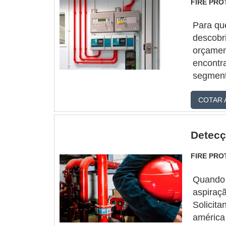
FIRE PR
Para qu
descobr
orçamen
encontr
segmen
ASPIRAÇ
COTAR 
em uma 
empresa
Detecç
FIRE PR
Quando 
aspiraçã
Solicit
américa