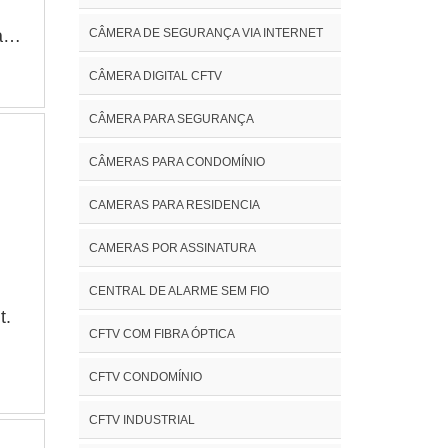
al
ta
CÂMERA DE SEGURANÇA VIA INTERNET
as e
CÂMERA DIGITAL CFTV
de
CÂMERA PARA SEGURANÇA
CÂMERAS PARA CONDOMÍNIO
ue
CAMERAS PARA RESIDENCIA
CAMERAS POR ASSINATURA
ra..
da
CENTRAL DE ALARME SEM FIO
t.
o
CFTV COM FIBRA ÓPTICA
e
CFTV CONDOMÍNIO
eve
o,
 de
CFTV INDUSTRIAL
s,