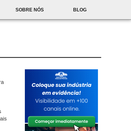
SOBRE NÓS
BLOG
ra
s
ais