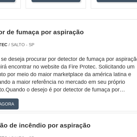
or de fumaça por aspiração
OTEC
/ SALTO - SP
se deseja procurar por detector de fumaça por aspiraçã
rá encontrar no website da Fire Protec. Solicitando um
to por meio do maior marketplace da américa latina e
ando a maior referência no mercado em seu próprio
o.Quando o desejo é por detector de fumaça por
o, com os profissionais da Fire Protec obterá ótima
AGORA
e com eficiência técnica e agilidade na prestação dos
s.MAIS DETALH...
ão de incêndio por aspiração