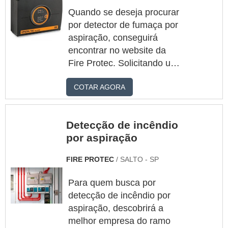
Quando se deseja procurar
por detector de fumaça por
aspiração, conseguirá
encontrar no website da
Fire Protec. Solicitando um
orçamento por meio do
COTAR AGORA
maior marketplace da
américa latina e
encontrando a maior
Detecção de incêndio
referência no mercado em
por aspiração
seu próprio
segmento.Quando o desejo
FIRE PROTEC
/ SALTO - SP
é por detector de fumaça
por aspiração, com os
Para quem busca por
profissionais da Fire Protec
detecção de incêndio por
obterá ótima qualidade com
aspiração, descobrirá a
eficiência técnica e
melhor empresa do ramo