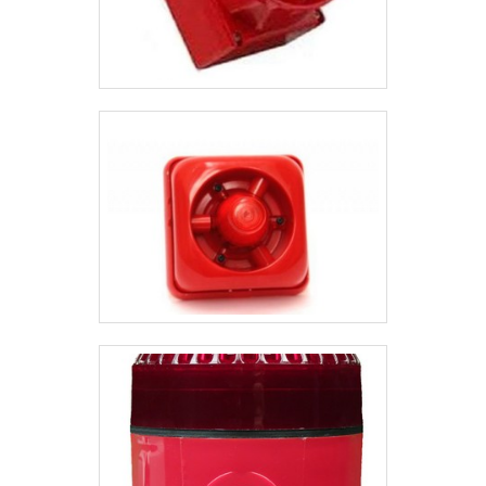
como alarme digital e
experiência para os clientes
controle de acesso com
com qualidade. Saiba mais
ótima qualidade e
solicitando um orçamento! .
assertividade.Para tal
sucesso, a empresa
investiu em profissionais
competentes e em
equipamentos inovadores.
A Protelt é uma empresa
que tem se destacado no
segmento pela idoneidade
em tudo que faz, fechando
todo o ciclo de entrega com
excelência para seus
parceiros..