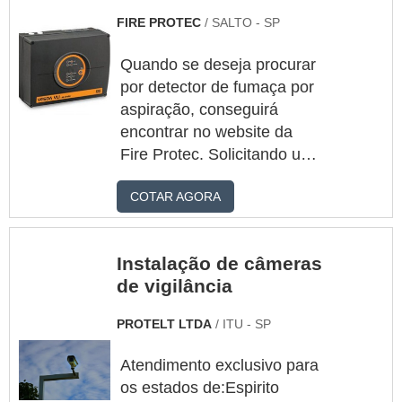
FIRE PROTEC
/ SALTO - SP
Quando se deseja procurar
por detector de fumaça por
aspiração, conseguirá
encontrar no website da
Fire Protec. Solicitando um
orçamento por meio do
COTAR AGORA
maior marketplace da
américa latina e
encontrando a maior
Instalação de câmeras
referência no mercado em
de vigilância
seu próprio
segmento.Quando o desejo
PROTELT LTDA
/ ITU - SP
é por detector de fumaça
por aspiração, com os
Atendimento exclusivo para
profissionais da Fire Protec
os estados de:Espirito
obterá ótima qualidade com