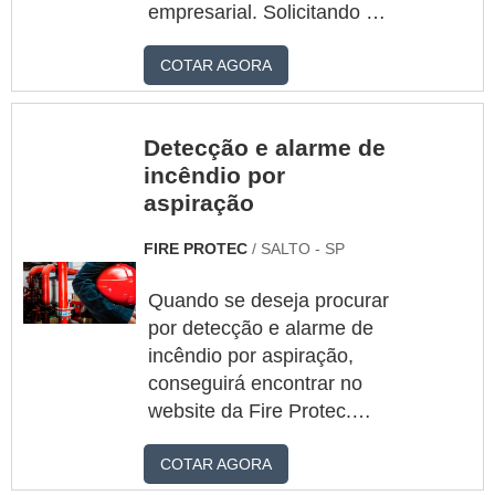
agilidade na prestação dos
empresarial. Solicitando um
serviços.MAIS DETALH...
orçamento por meio do
COTAR AGORA
maior marketplace da
américa latina e
encontrando a maior
Detecção e alarme de
referência no mercado em
incêndio por
seu próprio
aspiração
segmento.DETALHES
SOBRE DETECÇÃO DE
FIRE PROTEC
/ SALTO - SP
INCÊNDIO POR
ASPIRAÇÃOQuem precisa
Quando se deseja procurar
de detecção de incêndio
por detecção e alarme de
por aspiração em uma
incêndio por aspiração,
empresa inovadora,
conseguirá encontrar no
descobre o site da Fire
website da Fire Protec.
Protec. A empresa trabalha
Solicitando um orçamento
com elaboração de...
COTAR AGORA
por meio do maior
marketplace da américa