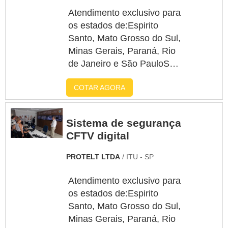
detalhes sobre a
Atendimento exclusivo para
companhia e o catálogo de
os estados de:Espirito
opções. É importante
Santo, Mato Grosso do Sul,
lembrar que o produto deve
Minas Gerais, Paraná, Rio
sempre ser adquirido com
de Janeiro e São PauloSe
empresas especializadas
o cliente final ou empresa
no segmento. Esse tipo de
COTAR AGORA
pesquisa por alarme para o
cuidado ajuda a garantir a
comercio, encontrará com
qualidade e durabilidade
certeza na líder do
Sistema de segurança
dos materiais, além de
segmento Protelt.
CFTV digital
evitar prejuízos com
Elaborando um orçamento
substituições frequentes de
detalhado por meio da
PROTELT LTDA
/ ITU - SP
peças defeituosas. Assim,
plataforma de divulgação
é possível poupar gastos
das indústrias e
Atendimento exclusivo para
desnecessários.DETALHES
encontrando a líder do
os estados de:Espirito
INTERESSANTES SOBRE
segmento.MAIS
Santo, Mato Grosso do Sul,
CÂMERAS PARA
INFORMAÇÕES
Minas Gerais, Paraná, Rio
CONDOMÍNIOQuem quer