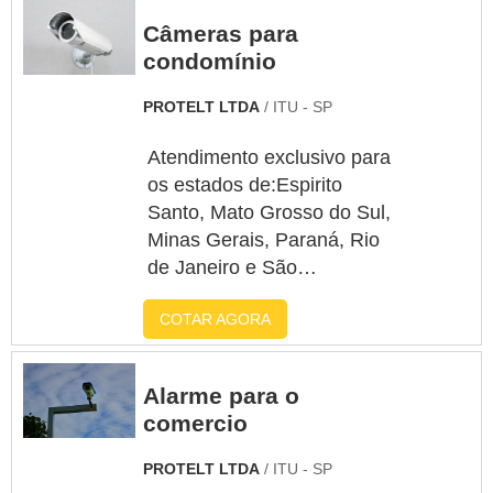
Câmeras para
condomínio
PROTELT LTDA
/ ITU - SP
Atendimento exclusivo para
os estados de:Espirito
Santo, Mato Grosso do Sul,
Minas Gerais, Paraná, Rio
de Janeiro e São
PauloPara o cliente que
COTAR AGORA
busca por câmeras para
condomínio, com certeza
descobrirá no website da
Alarme para o
Protelt. Elaborando um
comercio
orçamento detalhado na
maior vitrine da indústria,
PROTELT LTDA
/ ITU - SP
ele conseguirá encontrar