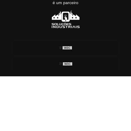
é um parceiro
W3C
W3C