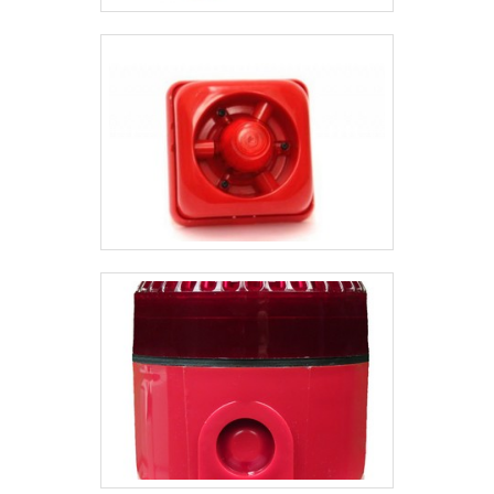
suficiente para atender
todas as demandas. Tudo
isso, somado à
performance de uma
equipe de especialistas na
área de atuação e
profissionais certificados,
comprova sua essência de
trazer o melhor para todos
os clientes.Aproveite a
visita para acessar o nosso
site e saber mais sobre a
empresa, nossos serviços e
produtos. Se preferir, entre
em contato com um dos
nossos consultores e
solicite um orçamento!.