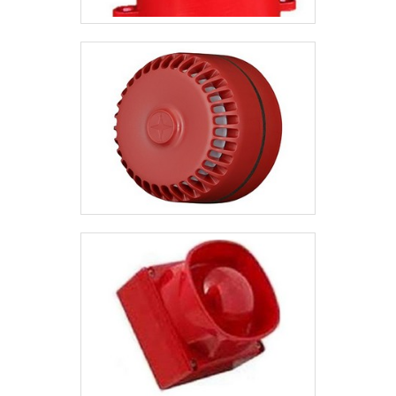
COMPROVADASomente
na Protelt existem as
melhores variedades no
segmento quando o
assunto for alarme
residencial wifi. Prezando
pelo que há de mais
moderno, traz inovações e
variedades em leitor facial
e controle de acesso.Isso
se deve ao fato de a
empresa ser comprometida
com os serviços e
responsável, padrões
possíveis por contar com
escritório de alta qualidade
onde são realizadas as
atividades e estrutura