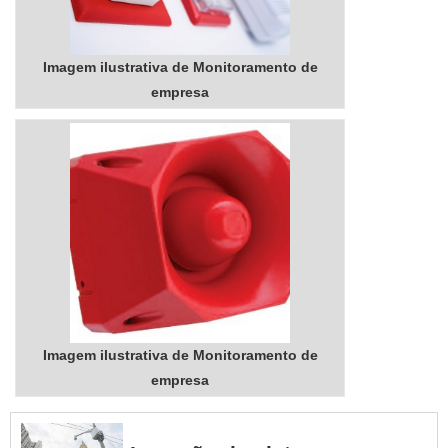
Fire Protec poderá contar
com proteção com
soluções para questões
Imagem ilustrativa de Monitoramento de
relativas à segurança
empresa
contra i...
Imagem ilustrativa de Monitoramento de
empresa