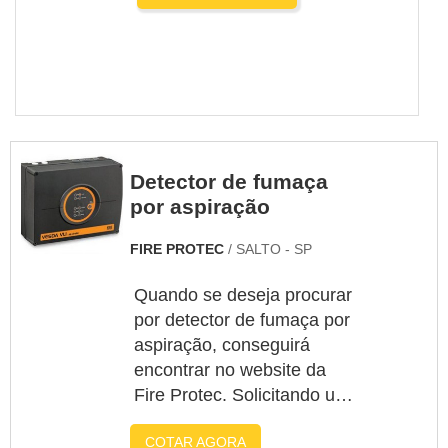
Detector de fumaça
por aspiração
FIRE PROTEC
/ SALTO - SP
Quando se deseja procurar
por detector de fumaça por
aspiração, conseguirá
encontrar no website da
Fire Protec. Solicitando um
orçamento por meio do
COTAR AGORA
maior marketplace da