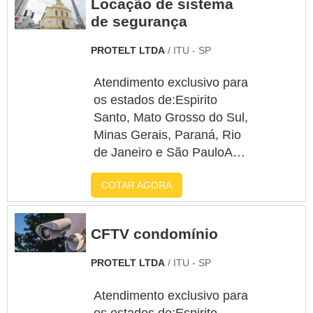
Locação de sistema
de segurança
PROTELT LTDA
/ ITU - SP
Atendimento exclusivo para
os estados de:Espirito
Santo, Mato Grosso do Sul,
Minas Gerais, Paraná, Rio
de Janeiro e São PauloA
empresa ou cliente que
COTAR AGORA
deseja encontrar por
locação de sistema de
segurança, conhecerá a
CFTV condomínio
empresa ideal para seu
negócio solicitando um
PROTELT LTDA
/ ITU - SP
orçamento por meio do
maior marketplace B2B da
Atendimento exclusivo para
América Latina e