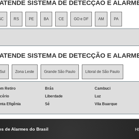
ATENDE SISTEMA DE DETECÇÃO E ALARME
SC
RS
PE
BA
CE
GO e DF
AM
PA
ATENDE SISTEMA DE DETECÇÃO E ALARME
Sul
Zona Leste
Grande São Paulo
Litoral de São Paulo
m Retiro
Brás
Cambuci
icério
Liberdade
Luz
nta Efigênia
Sé
Vila Buarque
s de Alarmes do Brasil
H