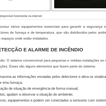
isponível livremente na internet
ossui vários equipamentos essenciais para garantir a segurança i
ctores de fumaça e de temperatura, que são distribuídos pelos ambi
 espaços onde estão instalados.
ETECÇÃO E ALARME DE INCÊNDIO
ndio. O sistema convencional para pequenas e médias instalações eo 
ações. Esses são alguns elementos que fazem parte do sistema:
rmazena as informações enviadas pelos detectores e ativa os sinaliz
r e/ou fumaça;
ação de situação de emergência de forma manual;
tos; ajudam a observar a situação do ambiente;
itivos, equipamentos e podem ser conectados a sensores com siste