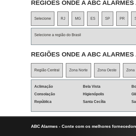
REGIÕES ONDE A ABC ALARMES 
Selecione
RJ
MG
ES
SP
PR
Selecione a região do Brasil
REGIÕES ONDE A ABC ALARMES 
Região Central
Zona Norte
Zona Oeste
Zona 
Aclimação
Bela Vista
Bo
Consolação
Higienópolis
Gl
República
Santa Cecília
Sa
ABC Alarmes - Conte com os melhores fornecedore